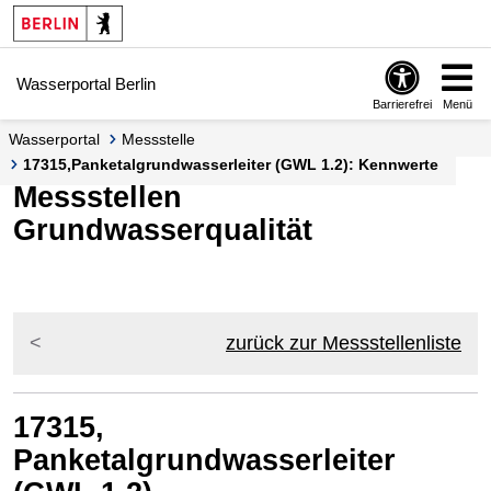
Springe zur Navigation
Springe zum Inhalt
Wasserportal Berlin
Barrierefrei
Menü
Wasserportal
Messstelle
17315,Panketalgrundwasserleiter (GWL 1.2): Kennwerte
Messstellen
Grundwasserqualität
zurück zur Messstellenliste
17315,
Panketalgrundwasserleiter