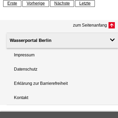
Erste
Vorherige
Nächste
Letzte
Geländeoberkante (GOK)
46.36
(m ü. NHN)
zum Seitenanfang
Rohroberkante
46.28
(m ü. NHN)
Wasserportal Berlin
Filteroberkante
1.80
(m u. GOK)
Impressum
i
Filterunterkante
2.80
Datenschutz
+
(m u. GOK)
−
Erklärung zur Barrierefreiheit
Rechtswert (UTM 33 N)
394383.70
Kontakt
Hochwert (UTM 33 N)
5828599.50