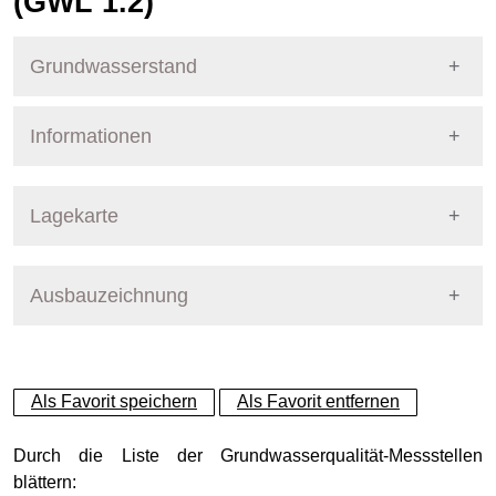
(GWL 1.2)
Grundwasserstand
Informationen
Pegel Berlin
Nummer
17315
Lagekarte
Bezirk
Pankow
Ausbauzeichnung
+
Betreiber
Senat
−
Ausprägung
GW-Stand
Als Favorit speichern
Als Favorit entfernen
Grundwasserleiter
Dynamische Grafik
Panketalgrundwasserleiter
Durch die Liste der Grundwasserqualität-Messstellen
blättern: