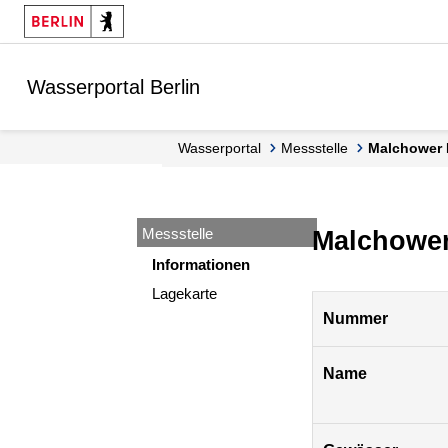
Springe zur Navigation
Springe zum Inhalt
Wasserportal Berlin
Wasserportal
Messstelle
Malchower 
Messstelle
Malchower 
Informationen
Lagekarte
Pegel
Nummer
Berlin
Name