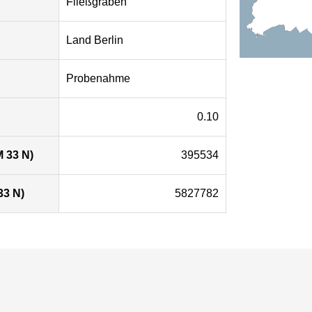
Fließgraben
Land Berlin
Probenahme
0.10
 33 N)
395534
33 N)
5827782