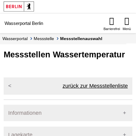
Springe zur Navigation
Springe zum Inhalt
Wasserportal Berlin
Barrierefrei
Menü
Wasserportal
Messstelle
Messstellenauswahl
Messstellen Wassertemperatur
zurück zur Messstellenliste
Informationen
Pegel Berlin
Lagekarte