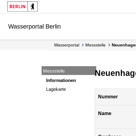
Springe zur Navigation
Springe zum Inhalt
Wasserportal Berlin
Wasserportal
Messstelle
Neuenhagen
Messstelle
Neuenhagen
Informationen
Lagekarte
Pegel
Nummer
Berlin
Name