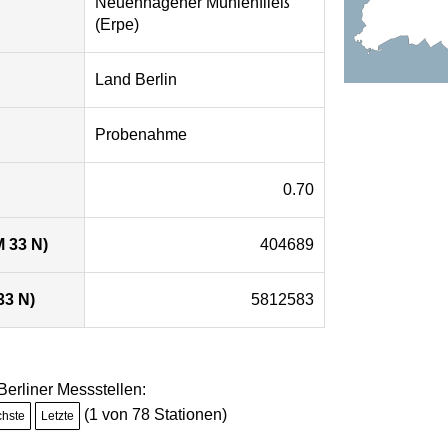
Neuenhagener Mühlenfließ
(Erpe)
Land Berlin
Probenahme
0.70
 33 N)
404689
33 N)
5812583
 Berliner Messstellen:
(1 von 78 Stationen)
chste
Letzte