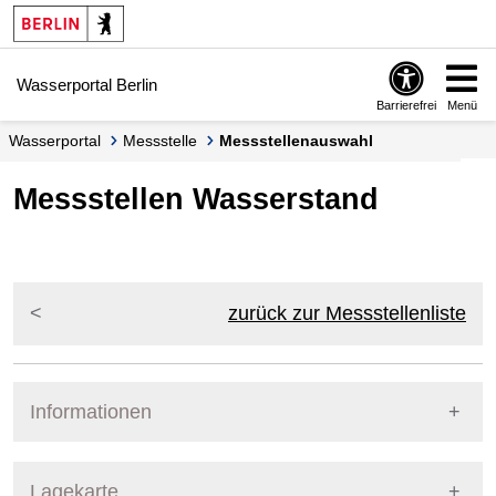
Springe zur Navigation
Springe zum Inhalt
Wasserportal Berlin
Barrierefrei
Menü
Wasserportal
Messstelle
Messstellenauswahl
Messstellen Wasserstand
zurück zur Messstellenliste
Informationen
Pegel Berlin
Lagekarte