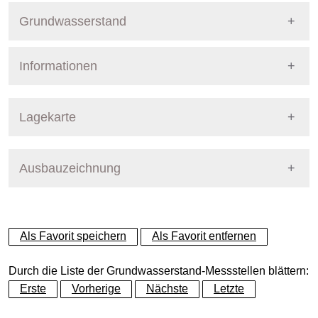
Grundwasserstand
Informationen
Pegel Berlin
Nummer
17312
Lagekarte
Bezirk
Pankow
Ausbauzeichnung
+
Betreiber
Senat
−
Ausprägung
GW-Stand
Als Favorit speichern
Als Favorit entfernen
Grundwasserleiter
Dynamische Grafik
Panketalgrundwasserleiter
Durch die Liste der Grundwasserstand-Messstellen blättern:
Erste
Vorherige
Nächste
Letzte
Geländeoberkante (GOK)
51.51