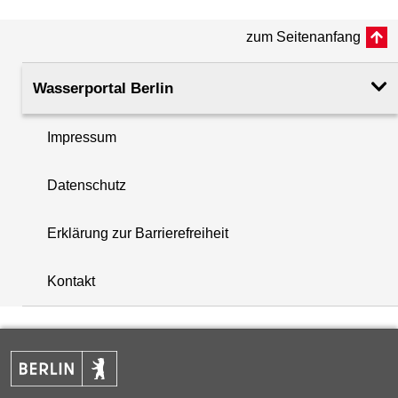
(m ü. NHN)
zum Seitenanfang
Rohroberkante
51.39
(m ü. NHN)
Wasserportal Berlin
Filteroberkante
7.00
Impressum
(m u. GOK)
i
Datenschutz
Filterunterkante
9.00
+
(m u. GOK)
Erklärung zur Barrierefreiheit
−
Rechtswert (UTM 33 N)
393805.60
Kontakt
Hochwert (UTM 33 N)
5830811.50