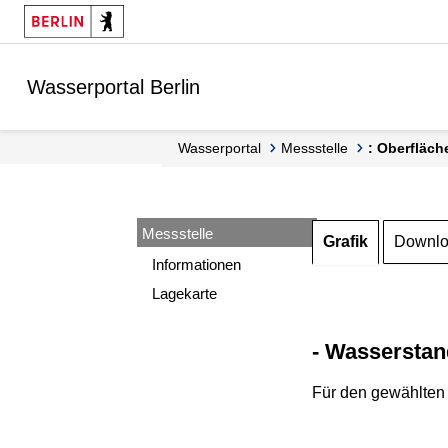
Springe zur Navigation
Springe zum Inhalt
Wasserportal Berlin
Wasserportal
Messstelle
: Oberfläch
Messstelle
Grafik
Downl
Informationen
Lagekarte
- Wasserstan
Für den gewählten 