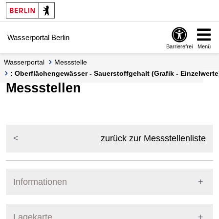
Springe zur Navigation
Springe zum Inhalt
Wasserportal Berlin
Barrierefrei
Menü
Wasserportal
Messstelle
: Oberflächengewässer - Sauerstoffgehalt (Grafik - Einzelwerte
Messstellen
zurück zur Messstellenliste
Informationen
Pegel Berlin
Lagekarte