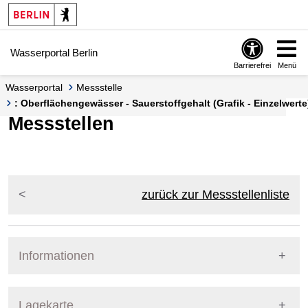
Springe zur Navigation
Springe zum Inhalt
Wasserportal Berlin
Barrierefrei
Menü
Wasserportal
Messstelle
: Oberflächengewässer - Sauerstoffgehalt (Grafik - Einzelwerte
Messstellen
zurück zur Messstellenliste
Informationen
Pegel Berlin
Lagekarte