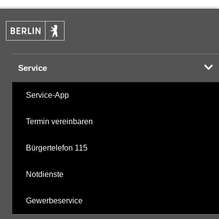
PAK
04.12.2024
Halogenorganika
12.04.2001
Service
Halogenorganika 2
12.04.2001
Service-App
Sonstige PBSM
12.04.2001
Termin vereinbaren
Komplexbildner
20.05.2019
Bürgertelefon 115
nicht gruppierte Parameter
23.06.2025
Notdienste
Berechnete Werte
03.12.2025
Gewerbeservice
metabolite PBSM
03.12.2025