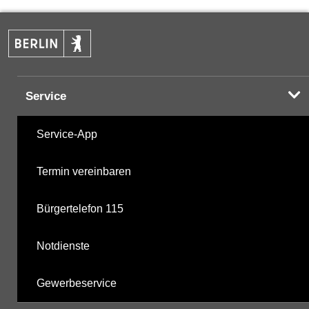
PAK
16.10.2024
Halogenorganika
18.04.2001
Service
Halogenorganika 2
18.04.2001
Service-App
Sonstige PBSM
18.04.2001
Termin vereinbaren
Komplexbildner
02.05.2019
Bürgertelefon 115
nicht gruppierte Parameter
14.05.2025
Notdienste
Berechnete Werte
19.11.2025
Gewerbeservice
metabolite PBSM
19.11.2025