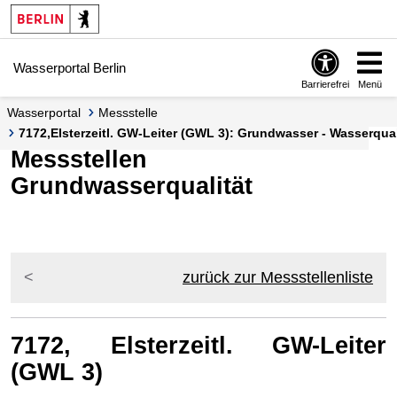
Springe zur Navigation
Springe zum Inhalt
Wasserportal Berlin
Barrierefrei
Menü
Wasserportal
Messstelle
7172,Elsterzeitl. GW-Leiter (GWL 3): Grundwasser - Wasserquali
Messstellen
Grundwasserqualität
zurück zur Messstellenliste
7172, Elsterzeitl. GW-Leiter
(GWL 3)