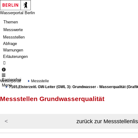
Springe zur Navigation
Springe zum Inhalt
Wasserportal Berlin
Themen
Messwerte
Messstellen
Abfrage
Warnungen
Erläuterungen
Barrierefrei
Wasserportal
Messstelle
Menü
7165,Elsterzeitl. GW-Leiter (GWL 3): Grundwasser - Wasserqualität (Grafik
Messstellen Grundwasserqualität
zurück zur Messstellenlis