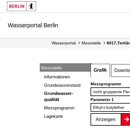
Springe zur Navigation
Springe zum Inhalt
Wasserportal Berlin
Wasserportal
Messstelle
6017,Terti
Messstelle
Grafik
Downl
Informationen
Messprogramm
Grundwasserstand
Grundwasser-
qualität
Parameter 1
Messprogramm
Lagekarte
Anzeigen