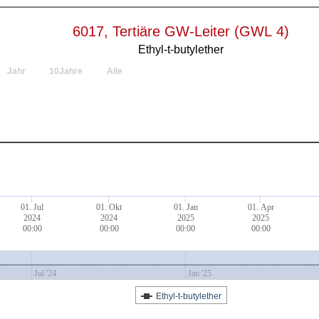
6017, Tertiäre GW-Leiter (GWL 4)
Ethyl-t-butylether
Jahr
10Jahre
Alle
01. Jul
01. Okt
01. Jan
01. Apr
2024
2024
2025
2025
00:00
00:00
00:00
00:00
Jul '24
Jan '25
Ethyl-t-butylether