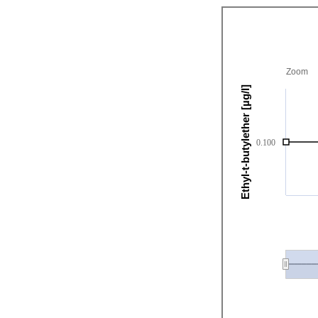
Zoom
Ethyl-t-butylether [µg/l]
0.100