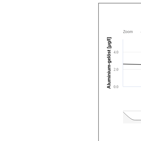
Zoom
Aluminium-gelöst [µg/l]
4.0
2.0
0.0