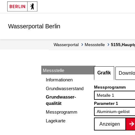
Springe zur Navigation
Springe zum Inhalt
Wasserportal Berlin
Wasserportal
Messstelle
5155,Haupt
Messstelle
Grafik
Downl
Informationen
Messprogramm
Grundwasserstand
Grundwasser-
qualität
Parameter 1
Messprogramm
Lagekarte
Anzeigen