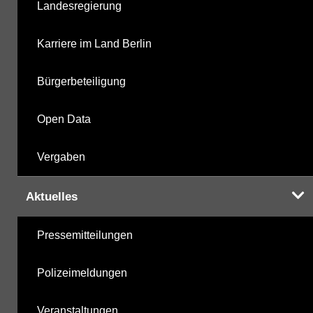
Landesregierung
metabolite PBSM
09.10.2025
Karriere im Land Berlin
Labor
09.10.2025
Bürgerbeteiligung
Open Data
Hinweis:
Daten zur Grundwasserqualität stehen
Vergaben
Ihnen in der Desktopversion des Wasserportals
zur Verfügung
Aktuelles
Pressemitteilungen
Polizeimeldungen
Veranstaltungen