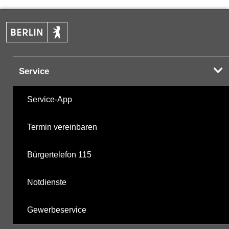
PAK
05.05.2025
Halogenorganika
09.10.2025
Service
Halogenorganika 2
09.10.2025
Service-App
sonstige N-Pestizide
09.10.2025
Termin vereinbaren
Triazine
09.10.2025
Bürgertelefon 115
polychlorierte Biphenyle
09.10.2025
Notdienste
Phosphorsäurederivate
09.10.2025
Gewerbeservice
mikrobiologische Parameter
09.10.2025