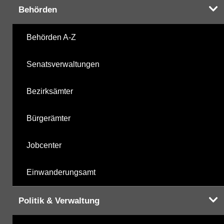
Behörden
Harnstoffderivate
09.10.2025
Behörden A-Z
Carbonsäurederivate
09.10.2025
Senatsverwaltungen
Sonstige
09.10.2025
Bezirksämter
Sonstige PBSM
09.10.2025
Bürgerämter
Komplexbildner
05.05.2025
Jobcenter
Humanpharmaka
09.10.2025
Einwanderungsamt
nicht gruppierte Parameter
05.05.2025
Politik & Verwaltung
Berechnete Werte
09.10.2025