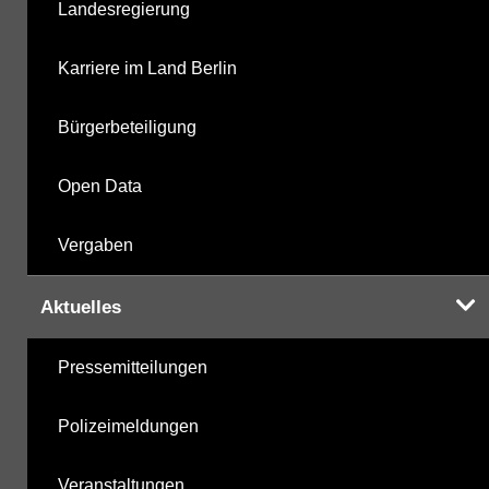
Landesregierung
metabolite PBSM
09.10.2025
Karriere im Land Berlin
Labor
09.10.2025
Bürgerbeteiligung
Open Data
Hinweis:
Daten zur Grundwasserqualität stehen
Vergaben
Ihnen in der Desktopversion des Wasserportals
zur Verfügung
Aktuelles
Pressemitteilungen
Polizeimeldungen
Veranstaltungen