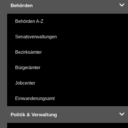
Behörden
Harnstoffderivate
09.10.2025
Behörden A-Z
Carbonsäurederivate
09.10.2025
Senatsverwaltungen
Sonstige
09.10.2025
Bezirksämter
Sonstige PBSM
09.10.2025
Bürgerämter
Komplexbildner
05.05.2025
Jobcenter
Humanpharmaka
09.10.2025
Einwanderungsamt
nicht gruppierte Parameter
05.05.2025
Politik & Verwaltung
Berechnete Werte
09.10.2025