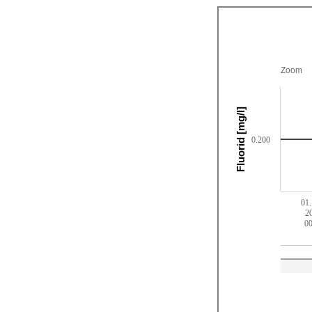
Zoom
Fluorid [mg/l]
0.200
01.
2
00