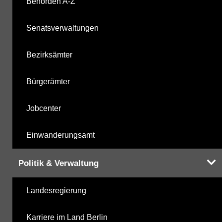
Behörden A-Z
Hinweis:
Daten zur Grundwasserqualität stehen
Ihnen in der Desktopversion des Wasserportals
Senatsverwaltungen
zur Verfügung
Bezirksämter
Bürgerämter
Jobcenter
Einwanderungsamt
Politik & Verwaltung
Landesregierung
Karriere im Land Berlin