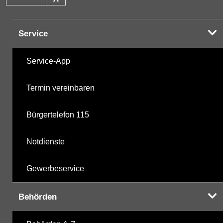
Halogenorganika
11.04.2001
Service
Halogenorganika 2
11.04.2001
Service-App
Sonstige PBSM
11.04.2001
Termin vereinbaren
nicht gruppierte Parameter
15.05.2025
Bürgertelefon 115
Berechnete Werte
06.10.2025
Notdienste
metabolite PBSM
06.10.2025
Gewerbeservice
Labor
06.10.2025
Behörden