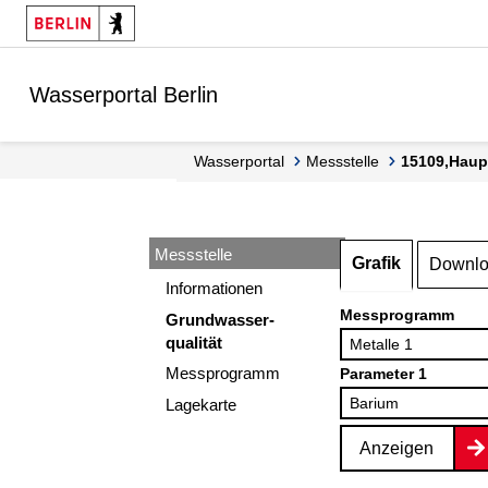
Springe zur Navigation
Springe zum Inhalt
Wasserportal Berlin
Wasserportal
Messstelle
15109,Haup
Messstelle
Grafik
Downl
Informationen
Messprogramm
Grundwasser-
qualität
Messprogramm
Parameter 1
Lagekarte
Anzeigen