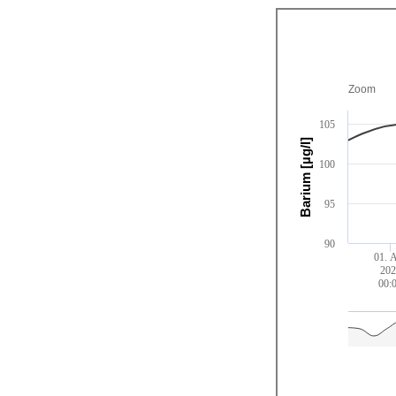
Zoom
105
Barium [µg/l]
100
95
90
01. 
202
00: