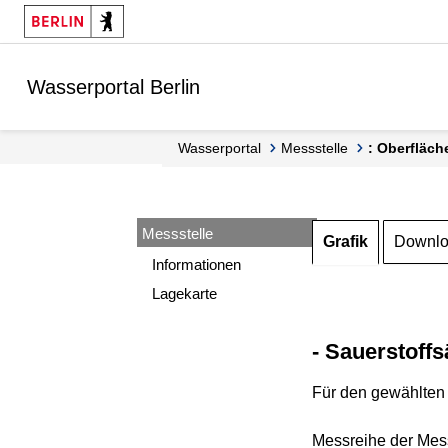
Springe zur Navigation
Springe zum Inhalt
Wasserportal Berlin
Wasserportal
Messstelle
: Oberfläch
Messstelle
Grafik
Downl
Informationen
Lagekarte
- Sauerstoffs
Für den gewählten 
Messreihe der Mess