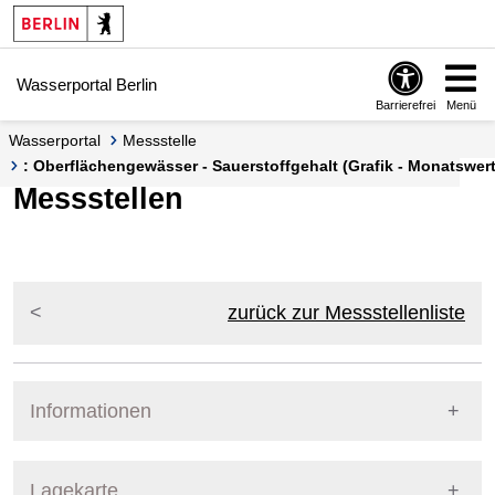
Springe zur Navigation
Springe zum Inhalt
Wasserportal Berlin
Barrierefrei
Menü
Wasserportal
Messstelle
: Oberflächengewässer - Sauerstoffgehalt (Grafik - Monatswert
Messstellen
zurück zur Messstellenliste
Informationen
Pegel Berlin
Lagekarte