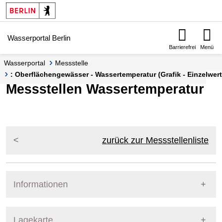
Springe zur Navigation
Springe zum Inhalt
Wasserportal Berlin
Barrierefrei
Menü
Wasserportal
Messstelle
: Oberflächengewässer - Wassertemperatur (Grafik - Einzelwert
Messstellen Wassertemperatur
zurück zur Messstellenliste
Informationen
Pegel Berlin
Lagekarte