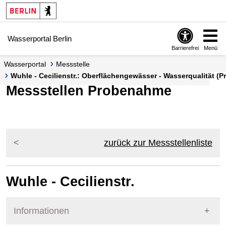
Springe zur Navigation
Springe zum Inhalt
Wasserportal Berlin
Barrierefrei
Menü
Wasserportal
Messstelle
Wuhle - Cecilienstr.: Oberflächengewässer - Wasserqualität (P
Messstellen Probenahme
zurück zur Messstellenliste
Wuhle - Cecilienstr.
Informationen