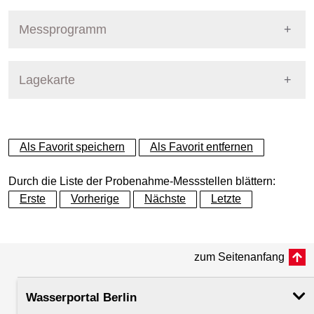
Pegel Berlin
Nummer
718
Messprogramm
Name
Wuhle - Cecilienstr.
Stoffgruppe
Lagekarte
Stoffgruppen Probenahme
Gewässer
Wuhle
Allgemeine Parameter
+
Betreiber
Land Berlin
Als Favorit speichern
Als Favorit entfernen
Anionen und Kationen
−
Ausprägung
Probenahme
Durch die Liste der Probenahme-Messstellen blättern:
Metalle und Halbmetalle
Erste
Vorherige
Nächste
Letzte
Flusskilometer
Mikrobiologie
zum Seitenanfang
Rechtswert (UTM 33 N)
403605.80
Nährstoffe
Wasserportal Berlin
Hochwert (UTM 33 N)
5820450.92
PAK - Polyzyklische aromatische Kohlenwasserstoff