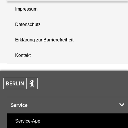
Impressum
PCB - Polychlorierte Biphenyle
Datenschutz
Summenparameter
Erklärung zur Barrierefreiheit
i
Vor-Ort-Parameter
+
Kontakt
−
Hinweis:
Zur Anzeige und zum Download der
Probenahmedaten nutzen Sie bitte die
Desktopversion der Website
Service
Service-App