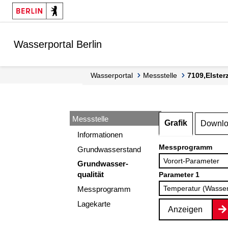
Springe zur Navigation
Springe zum Inhalt
Wasserportal Berlin
Wasserportal
Messstelle
7109,Elste
Messstelle
Grafik
Downl
Informationen
Messprogramm
Grundwasserstand
Grundwasser-
qualität
Parameter 1
Messprogramm
Lagekarte
Anzeigen