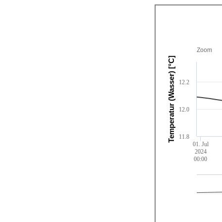
Zoom
Temperatur (Wasser) [°C]
12.2
12.0
11.8
01. Jul
2024
00:00