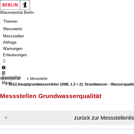
Springe zur Navigation
Springe zum Inhalt
Wasserportal Berlin
Themen
Messwerte
Messstellen
Abfrage
Warnungen
Erläuterungen
Barrierefrei
Wasserportal
Messstelle
Menü
6522,Hauptgrundwasserleiter (GWL 1.3 + 2): Grundwasser - Wasserqualität
Messstellen Grundwasserqualität
zurück zur Messstellenlis