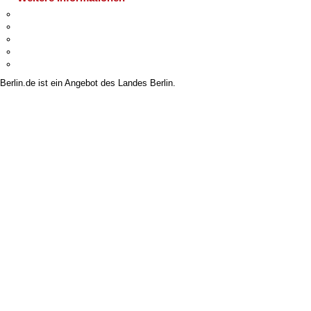
Kultur & Ausgehen
Tourismus
Hinweis:
Daten zur Grundwasserqualität stehen Ihnen in der
Wirtschaft
Desktopversion des Wasserportals zur Verfügung
Stadtleben
Stadtplan
Berlin.de ist ein Angebot des Landes Berlin.