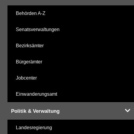
Labor
12.11.2025
Behörden A-Z
Senatsverwaltungen
Hinweis:
Daten zur Grundwasserqualität stehen
Ihnen in der Desktopversion des Wasserportals
Bezirksämter
zur Verfügung
Bürgerämter
Jobcenter
Einwanderungsamt
Politik & Verwaltung
Landesregierung