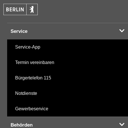
PAK
12.11.2025
Halogenorganika
15.03.2001
Service
Halogenorganika 2
15.03.2001
Service-App
Sonstige PBSM
15.03.2001
Termin vereinbaren
Komplexbildner
12.11.2025
Bürgertelefon 115
nicht gruppierte Parameter
12.11.2025
Notdienste
Berechnete Werte
12.11.2025
Gewerbeservice
metabolite PBSM
12.11.2025
Behörden