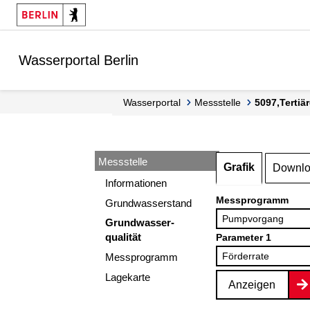
Springe zur Navigation
Springe zum Inhalt
Wasserportal Berlin
Wasserportal
Messstelle
5097,Terti
Messstelle
Grafik
Downl
Informationen
Messprogramm
Grundwasserstand
Grundwasser-
qualität
Parameter 1
Messprogramm
Lagekarte
Anzeigen