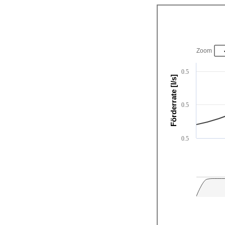
Zoom
0.5
Förderrate [l/s]
0.5
0.5