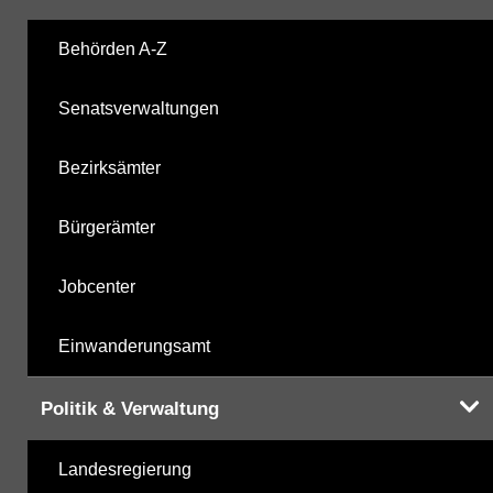
Labor
12.11.2025
Behörden A-Z
Senatsverwaltungen
Hinweis:
Daten zur Grundwasserqualität stehen
Ihnen in der Desktopversion des Wasserportals
Bezirksämter
zur Verfügung
Bürgerämter
Jobcenter
Einwanderungsamt
Politik & Verwaltung
Landesregierung