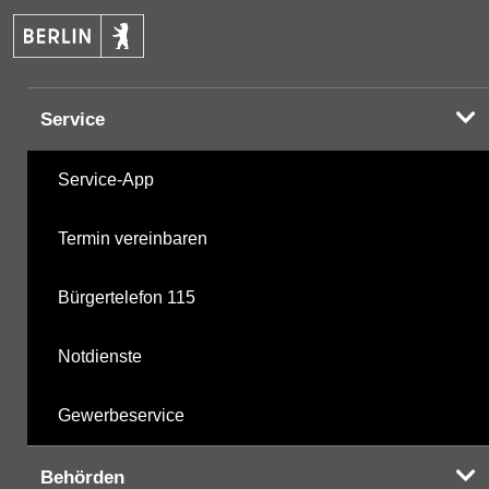
PAK
12.11.2025
Halogenorganika
15.03.2001
Service
Halogenorganika 2
15.03.2001
Service-App
Sonstige PBSM
15.03.2001
Termin vereinbaren
Komplexbildner
12.11.2025
Bürgertelefon 115
nicht gruppierte Parameter
12.11.2025
Notdienste
Berechnete Werte
12.11.2025
Gewerbeservice
metabolite PBSM
12.11.2025
Behörden