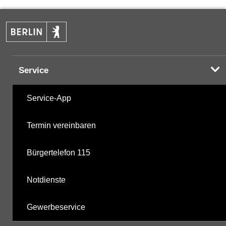
PAK
14.11.2024
Halogenorganika
09.05.2001
Service
Halogenorganika 2
09.05.2001
Service-App
Sonstige PBSM
09.05.2001
Termin vereinbaren
Komplexbildner
23.10.2025
Bürgertelefon 115
nicht gruppierte Parameter
23.04.2025
Notdienste
Berechnete Werte
23.10.2025
Gewerbeservice
metabolite PBSM
23.04.2025