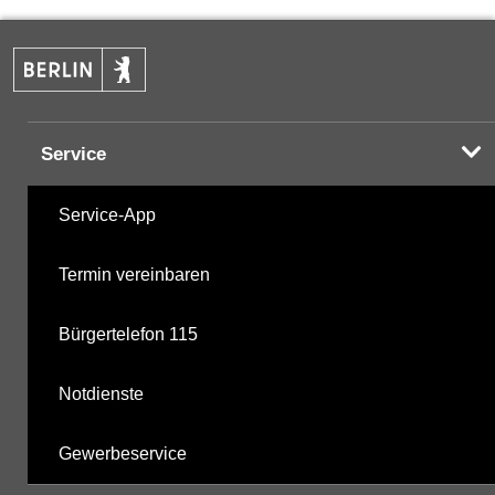
PAK
17.10.2024
Halogenorganika
07.06.2001
Service
Halogenorganika 2
07.06.2001
Service-App
Sonstige PBSM
07.06.2001
Termin vereinbaren
Komplexbildner
20.10.2025
Bürgertelefon 115
nicht gruppierte Parameter
16.06.2025
Notdienste
Berechnete Werte
20.10.2025
Gewerbeservice
metabolite PBSM
16.06.2025