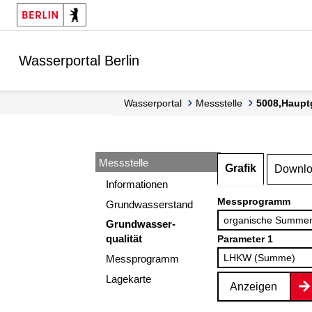
Springe zur Navigation
Springe zum Inhalt
Wasserportal Berlin
Wasserportal
Messstelle
5008,Haupt
Messstelle
Grafik
Downl
Informationen
Messprogramm
Grundwasserstand
Grundwasser-
qualität
Parameter 1
Messprogramm
Lagekarte
Anzeigen