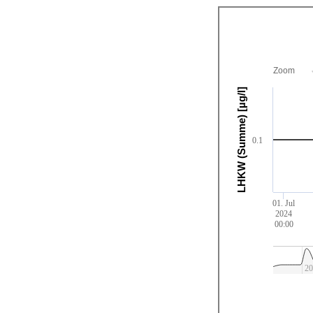
Zoom
LHKW (Summe) [µg/l]
0.1
01. Jul
2024
00:00
20