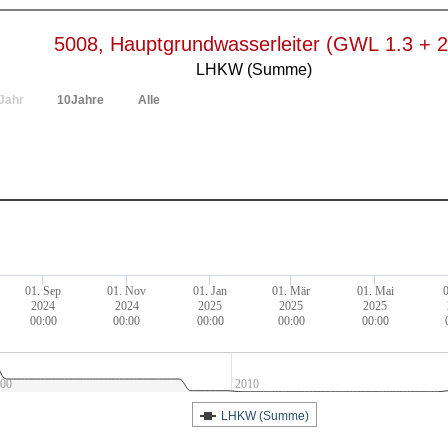
5008, Hauptgrundwasserleiter (GWL 1.3 + 2
LHKW (Summe)
Jahr
10Jahre
Alle
01. Sep
01. Nov
01. Jan
01. Mär
01. Mai
0
2024
2024
2025
2025
2025
00:00
00:00
00:00
00:00
00:00
00
2010
LHKW (Summe)