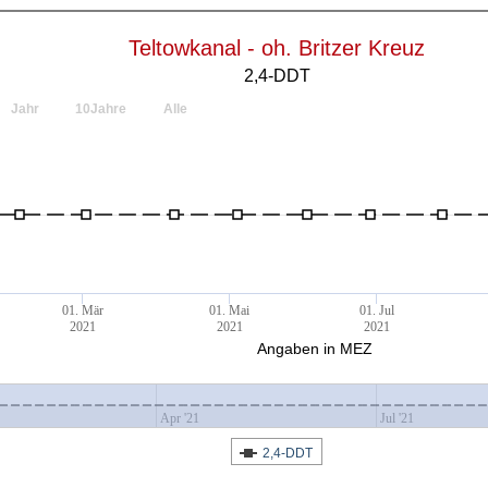
Teltowkanal - oh. Britzer Kreuz
2,4-DDT
Jahr
10Jahre
Alle
01. Mär
01. Mai
01. Jul
2021
2021
2021
Angaben in MEZ
Apr '21
Jul '21
2,4-DDT