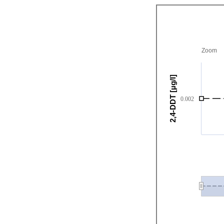
Zoom
2,4-DDT [µg/l]
0.002