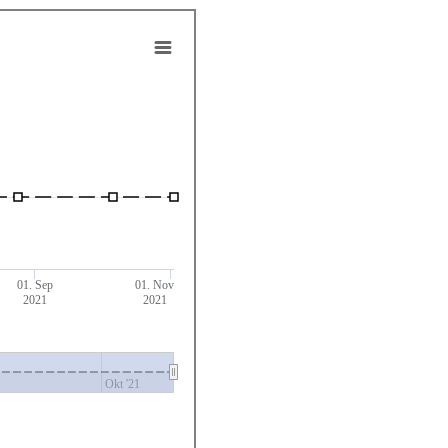
01. Sep
01. Nov
2021
2021
Okt '21