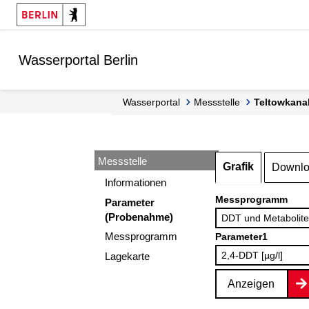
Springe zur Navigation
Springe zum Inhalt
Wasserportal Berlin
Wasserportal
Messstelle
Teltowkana
Messstelle
Grafik
Downl
Informationen
Messprogramm
Parameter
(Probenahme)
Messprogramm
Parameter1
Lagekarte
Anzeigen