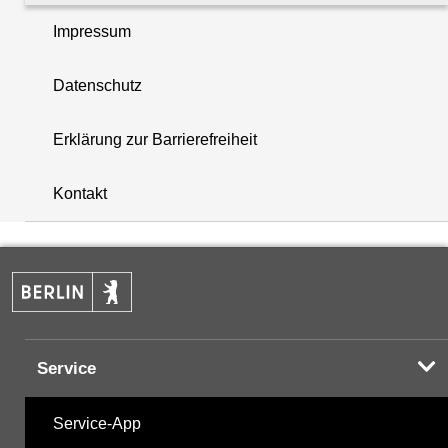
Impressum
PAK - Polyzyklische aromatische Kohlenwasserstoff
Datenschutz
Summenparameter
Erklärung zur Barrierefreiheit
i
Vor-Ort-Parameter
+
Kontakt
−
Hinweis:
Zur Anzeige und zum Download der
Probenahmedaten nutzen Sie bitte die
Desktopversion der Website
Service
Service-App