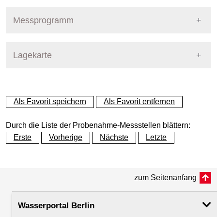
Pegel Berlin
Nummer
355
Messprogramm
Name
Kleiner Wannsee - Seemitte
Stoffgruppe
Lagekarte
Stoffgruppen Probenahme
Gewässer
Kleiner Wannsee
Allgemeine Parameter
+
Betreiber
Land Berlin
Als Favorit speichern
Als Favorit entfernen
Anionen und Kationen
−
Ausprägung
Probenahme
Durch die Liste der Probenahme-Messstellen blättern:
Biologische Parameter
Erste
Vorherige
Nächste
Letzte
Flusskilometer
3.15
Metalle und Halbmetalle
zum Seitenanfang
Rechtswert (UTM 33 N)
375162.61
Mikrobiologie
Wasserportal Berlin
Hochwert (UTM 33 N)
5809032.63
Nährstoffe