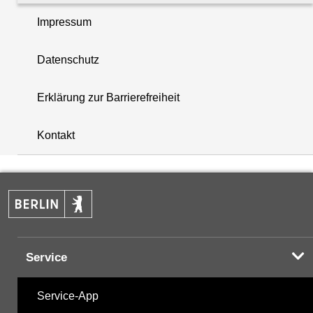
Impressum
Phenole
20.09.1993
Datenschutz
Summenparameter
03.12.2013
Erklärung zur Barrierefreiheit
i
Vor-Ort-Parameter
07.07.2026
+
Kontakt
−
Hinweis:
Zur Anzeige und zum Download der
Probenahmedaten nutzen Sie bitte die
Desktopversion der Website
Service
Service-App