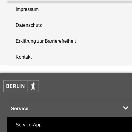
Impressum
Organozinnverbindungen
Datenschutz
PAK - Polyzyklische aromatische Kohlenwasserstoff
Erklärung zur Barrierefreiheit
i
PCB - Polychlorierte Biphenyle
+
Kontakt
Summenparameter
−
Vor-Ort-Parameter
Service
Hinweis:
Zur Anzeige und zum Download der
Probenahmedaten nutzen Sie bitte die
Service-App
Desktopversion der Website