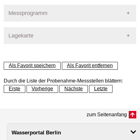
Pegel Berlin
Nummer
140
Messprogramm
Name
Spree - Jannowitzbrücke
Stoffgruppe
Lagekarte
Stoffgruppen Probenahme
Gewässer
Spree
Allgemeine Parameter
+
Betreiber
Land Berlin
Als Favorit speichern
Als Favorit entfernen
Anionen und Kationen
−
Ausprägung
Probenahme
Durch die Liste der Probenahme-Messstellen blättern:
Biologische Parameter
Erste
Vorherige
Nächste
Letzte
Flusskilometer
18.39
Metalle und Halbmetalle
zum Seitenanfang
Rechtswert (UTM 33 N)
392684.19
Mikrobiologie
Wasserportal Berlin
Hochwert (UTM 33 N)
5819395.72
Nährstoffe