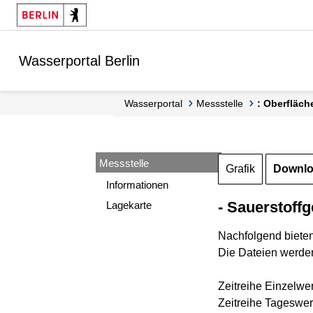
Springe zur Navigation
Springe zum Inhalt
Wasserportal Berlin
Wasserportal
Messstelle
: Oberfläch
Messstelle
Grafik
Downl
Informationen
- Sauerstoffg
Lagekarte
Nachfolgend biete
Die Dateien werden
Zeitreihe Einzelwe
Zeitreihe Tageswer