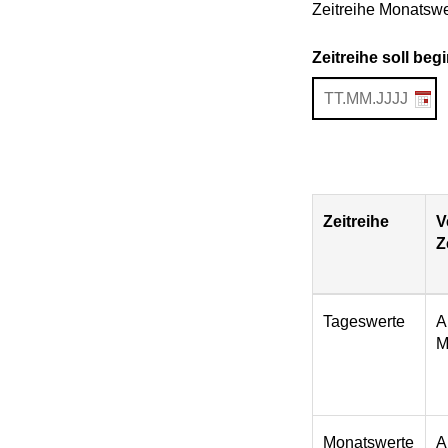
Zeitreihe Monatswe
Zeitreihe soll be
Zeitreihe
V
Z
Download
Tageswerte
A
M
Monatswerte
A