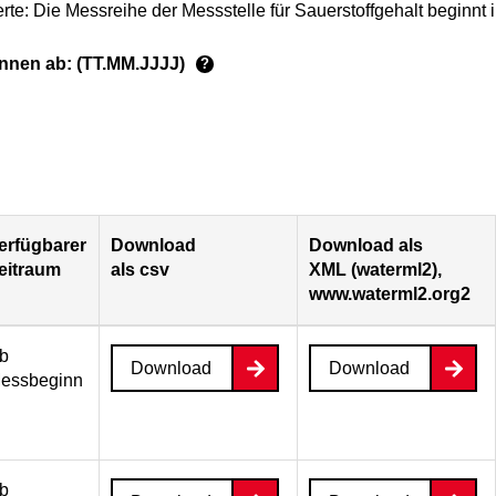
rte: Die Messreihe der Messstelle für Sauerstoffgehalt beginnt
ginnen ab: (TT.MM.JJJJ)
?
erfügbarer
Download
Download als
eitraum
als csv
XML (waterml2),
www.waterml2.org2
b
Download
Download
essbeginn
b