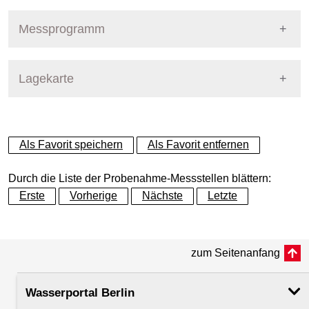
Pegel Berlin
Nummer
807
Messprogramm
Name
Tegeler Fließ - Lübars
Stoffgruppe
Lagekarte
Stoffgruppen Probenahme
Gewässer
Tegeler Fließ
Allgemeine Parameter
+
Betreiber
Land Berlin
Als Favorit speichern
Als Favorit entfernen
Anionen und Kationen
−
Ausprägung
Probenahme
Durch die Liste der Probenahme-Messstellen blättern:
Metalle und Halbmetalle
Erste
Vorherige
Nächste
Letzte
Flusskilometer
Mikrobiologie
zum Seitenanfang
Rechtswert (UTM 33 N)
388354.92
Nährstoffe
Wasserportal Berlin
Hochwert (UTM 33 N)
5831574.36
PAK - Polyzyklische aromatische Kohlenwasserstoff