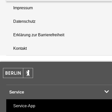
Impressum
PCB - Polychlorierte Biphenyle
Datenschutz
Pestizide
Erklärung zur Barrierefreiheit
i
Summenparameter
+
Kontakt
Vor-Ort-Parameter
−
Hinweis:
Zur Anzeige und zum Download der
Probenahmedaten nutzen Sie bitte die
Service
Desktopversion der Website
Service-App