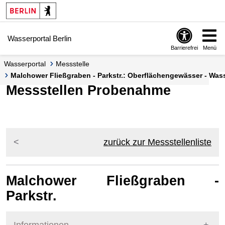
Springe zur Navigation
Springe zum Inhalt
Wasserportal Berlin
Barrierefrei
Menü
Wasserportal
Messstelle
Malchower Fließgraben - Parkstr.: Oberflächengewässer - Wa
Messstellen Probenahme
zurück zur Messstellenliste
Malchower Fließgraben -
Parkstr.