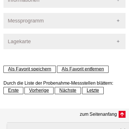
Informationen
Pegel Berlin
Nummer
742
Messprogramm
Name
Malchower Fließgraben - Park
Stoffgruppe
Lagekarte
Stoffgruppen Probenahme
Gewässer
Fließgraben
Allgemeine Parameter
+
Betreiber
Land Berlin
Als Favorit speichern
Als Favorit entfernen
Anionen und Kationen
−
Ausprägung
Probenahme
Durch die Liste der Probenahme-Messstellen blättern:
Metalle und Halbmetalle
Erste
Vorherige
Nächste
Letzte
Flusskilometer
0.10
Mikrobiologie
zum Seitenanfang
Rechtswert (UTM 33 N)
395533.79
Nährstoffe