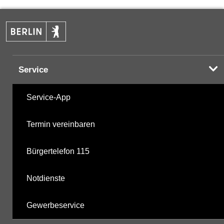
PAK
05.09.2024
Halogenorganika
23.04.2001
Service
Halogenorganika 2
23.04.2001
Service-App
Sonstige PBSM
23.04.2001
Termin vereinbaren
Komplexbildner
15.05.2019
Bürgertelefon 115
nicht gruppierte Parameter
09.04.2025
Notdienste
Berechnete Werte
01.12.2025
Gewerbeservice
metabolite PBSM
01.12.2025