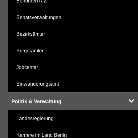
Behörden A-Z
Senatsverwaltungen
Hinweis:
Daten zur Grundwasserqualität stehen
Ihnen in der Desktopversion des Wasserportals
Bezirksämter
zur Verfügung
Bürgerämter
Jobcenter
Einwanderungsamt
Politik & Verwaltung
Landesregierung
Karriere im Land Berlin