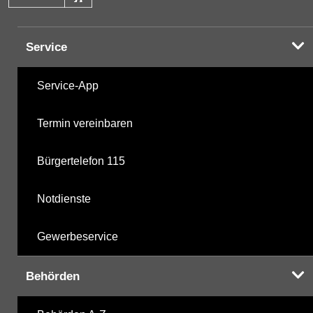
Halogenorganika
23.04.2001
Service
Halogenorganika 2
23.04.2001
Service-App
Sonstige PBSM
23.04.2001
Termin vereinbaren
Komplexbildner
04.06.2019
Bürgertelefon 115
nicht gruppierte Parameter
10.12.2025
Notdienste
Berechnete Werte
10.12.2025
Gewerbeservice
metabolite PBSM
10.12.2025
Behörden
Labor
10.12.2025