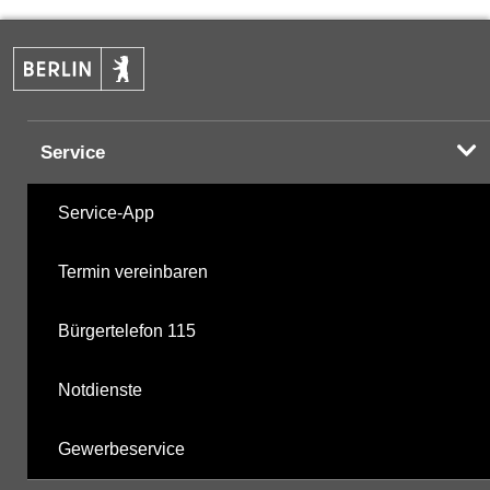
PAK
15.10.2024
Halogenorganika
21.10.2021
Service
Halogenorganika 2
21.10.2021
Service-App
sonstige N-Pestizide
21.10.2021
Termin vereinbaren
Triazine
21.10.2021
Bürgertelefon 115
Phosphorsäurederivate
21.10.2021
Notdienste
mikrobiologische Parameter
21.10.2021
Gewerbeservice
Harnstoffderivate
21.10.2021