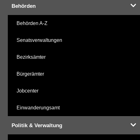
Behörden
Carbonsäurederivate
21.10.2021
Behörden A-Z
Sonstige
21.10.2021
Senatsverwaltungen
Sonstige PBSM
21.10.2021
Bezirksämter
Komplexbildner
21.10.2021
Bürgerämter
Humanpharmaka
21.10.2021
Jobcenter
nicht gruppierte Parameter
04.12.2025
Einwanderungsamt
Berechnete Werte
04.12.2025
Politik & Verwaltung
metabolite PBSM
04.12.2025