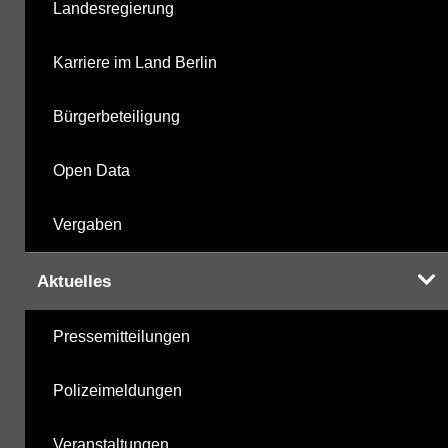
Landesregierung
Labor
04.12.2025
Karriere im Land Berlin
Bürgerbeteiligung
Hinweis:
Daten zur Grundwasserqualität stehen
Open Data
Ihnen in der Desktopversion des Wasserportals
zur Verfügung
Vergaben
Aktuelles
Pressemitteilungen
Polizeimeldungen
Veranstaltungen