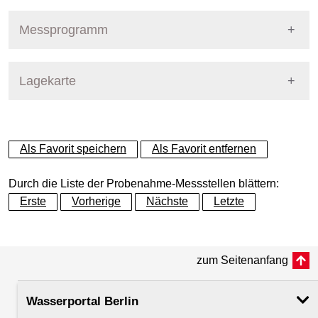
Pegel Berlin
Nummer
725
Messprogramm
Name
Panke - Buch
Stoffgruppe
Lagekarte
Stoffgruppen Probenahme
Gewässer
Panke
Allgemeine Parameter
+
Betreiber
Land Berlin
Als Favorit speichern
Als Favorit entfernen
Anionen und Kationen
−
Ausprägung
Probenahme
Durch die Liste der Probenahme-Messstellen blättern:
Metalle und Halbmetalle
Erste
Vorherige
Nächste
Letzte
Flusskilometer
16.70
Mikrobiologie
zum Seitenanfang
Rechtswert (UTM 33 N)
398025.15
Nährstoffe
Wasserportal Berlin
Hochwert (UTM 33 N)
5832623.01
PAK - Polyzyklische aromatische Kohlenwasserstoff