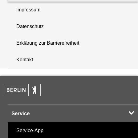
Impressum
Summenparameter
Datenschutz
Vor-Ort-Parameter
Erklärung zur Barrierefreiheit
i
+
Kontakt
−
Hinweis:
Zur Anzeige und zum Download der
Probenahmedaten nutzen Sie bitte die
Desktopversion der Website
Service
Service-App