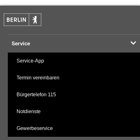
PAK
10.12.2024
Halogenorganika
16.11.2021
Service
Halogenorganika 2
16.11.2021
Service-App
sonstige N-Pestizide
16.11.2021
Termin vereinbaren
Triazine
16.11.2021
Bürgertelefon 115
Triazine 2
07.11.2018
Notdienste
polychlorierte Biphenyle
08.10.2002
Gewerbeservice
Phosphorsäurederivate
16.11.2021