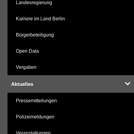
Landesregierung
nicht gruppierte Parameter
14.05.2025
Karriere im Land Berlin
Berechnete Werte
08.12.2025
Bürgerbeteiligung
metabolite PBSM
08.12.2025
Open Data
Labor
08.12.2025
Vergaben
Aktuelles
Hinweis:
Daten zur Grundwasserqualität stehen
Pressemitteilungen
Ihnen in der Desktopversion des Wasserportals
zur Verfügung
Polizeimeldungen
Veranstaltungen