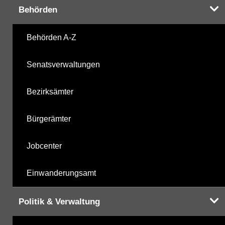
Behörden
Chlorbenzole
08.03.2000
Behörden A-Z
mikrobiologische Parameter
16.11.2021
Senatsverwaltungen
Harnstoffderivate
16.11.2021
Bezirksämter
Carbonsäurederivate
16.11.2021
Bürgerämter
Sonstige
16.11.2021
Jobcenter
Sonstige PBSM
16.11.2021
Einwanderungsamt
Komplexbildner
16.11.2021
Politik & Verwaltung
Humanpharmaka
16.11.2021