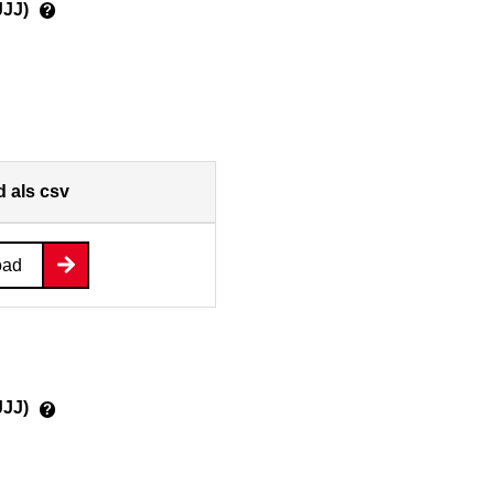
JJJ)
?
 als csv
oad
JJJ)
?