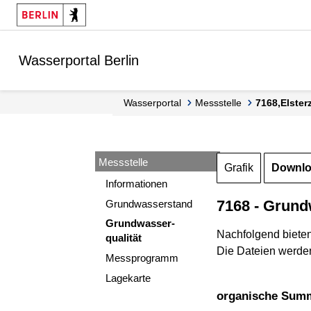
Springe zur Navigation
Springe zum Inhalt
Wasserportal Berlin
Wasserportal
Messstelle
7168,Elste
Messstelle
Grafik
Downl
Informationen
7168 - Grund
Grundwasserstand
Grundwasser-
Nachfolgend biete
qualität
Die Dateien werden
Messprogramm
Lagekarte
organische Sum