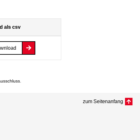
 als csv
ownload
ausschluss
.
zum Seitenanfang