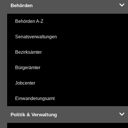
Behörden
Behörden A-Z
Hinweis:
Daten zur Grundwasserqualität stehen
Ihnen in der Desktopversion des Wasserportals
Senatsverwaltungen
zur Verfügung
Bezirksämter
Bürgerämter
Jobcenter
Einwanderungsamt
Politik & Verwaltung