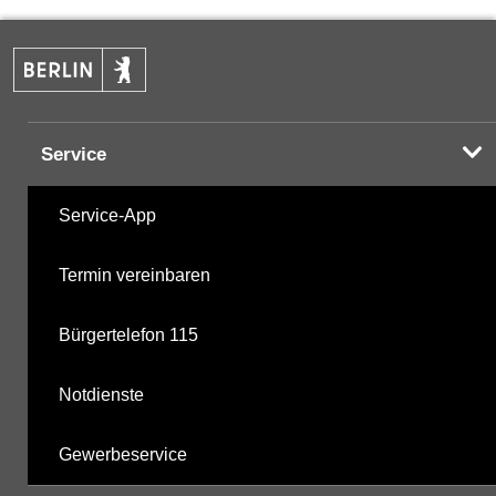
PAK
16.10.2024
Halogenorganika
19.04.2001
Service
Halogenorganika 2
19.04.2001
Service-App
Sonstige PBSM
19.04.2001
Termin vereinbaren
nicht gruppierte Parameter
26.03.2025
Bürgertelefon 115
Berechnete Werte
19.11.2025
Notdienste
metabolite PBSM
19.11.2025
Gewerbeservice
Labor
19.11.2025