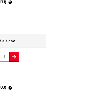
JJJ)
?
 als csv
oad
JJJ)
?