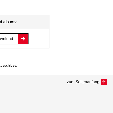
 als csv
ownload
ausschluss
.
zum Seitenanfang