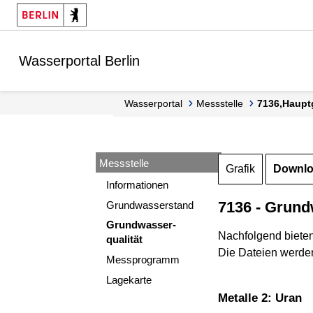
Springe zur Navigation
Springe zum Inhalt
Wasserportal Berlin
Wasserportal
Messstelle
7136,Haupt
Messstelle
Grafik
Downl
Informationen
7136 - Grund
Grundwasserstand
Grundwasser-
Nachfolgend biete
qualität
Die Dateien werden
Messprogramm
Lagekarte
Metalle 2: Uran