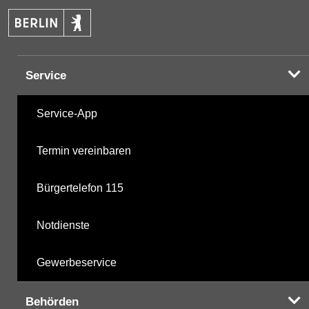
PAK
25.03.2025
Halogenorganika
20.10.2025
Service
Halogenorganika 2
20.10.2025
Service-App
sonstige N-Pestizide
20.10.2025
Termin vereinbaren
Triazine
20.10.2025
Bürgertelefon 115
polychlorierte Biphenyle
20.10.2025
Notdienste
Phosphorsäurederivate
20.10.2025
Gewerbeservice
mikrobiologische Parameter
20.10.2025
Behörden