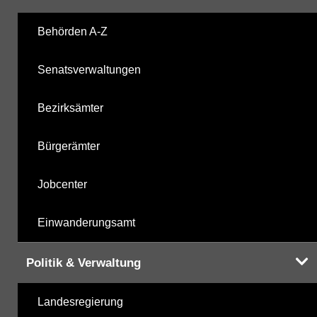
Harnstoffderivate
20.10.2025
Behörden A-Z
Carbonsäurederivate
20.10.2025
Senatsverwaltungen
Sonstige
20.10.2025
Bezirksämter
Sonstige PBSM
20.10.2025
Bürgerämter
Komplexbildner
25.03.2025
Jobcenter
Humanpharmaka
20.10.2025
Einwanderungsamt
nicht gruppierte Parameter
25.03.2025
Politik & Verwaltung
Berechnete Werte
20.10.2025
Landesregierung