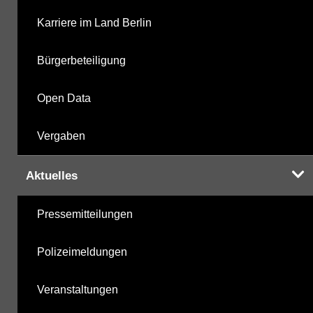
metabolite PBSM
20.10.2025
Karriere im Land Berlin
Labor
20.10.2025
Bürgerbeteiligung
Open Data
Hinweis:
Daten zur Grundwasserqualität stehen
Vergaben
Ihnen in der Desktopversion des Wasserportals
zur Verfügung
Aktuelles
Pressemitteilungen
Polizeimeldungen
Veranstaltungen