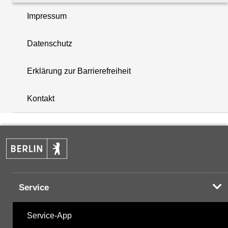
Impressum
Organozinnverbindungen
Datenschutz
PAK - Polyzyklische aromatische Kohlenwasserstoff
Erklärung zur Barrierefreiheit
i
Summenparameter
+
Kontakt
Vor-Ort-Parameter
−
Hinweis:
Zur Anzeige und zum Download der
Probenahmedaten nutzen Sie bitte die
Service
Desktopversion der Website
Service-App