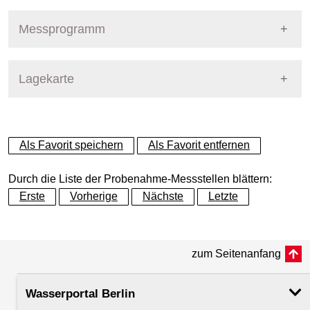
Pegel Berlin
Nummer
610
Messprogramm
Name
Westhafenkanal - Mörschbrü
Stoffgruppe
Lagekarte
Stoffgruppen Probenahme
Gewässer
Westhafenkanal
Allgemeine Parameter
+
Betreiber
Land Berlin
Als Favorit speichern
Als Favorit entfernen
Anionen und Kationen
−
Ausprägung
Probenahme
Durch die Liste der Probenahme-Messstellen blättern:
Biologische Parameter
Erste
Vorherige
Nächste
Letzte
Flusskilometer
0.23
Metalle und Halbmetalle
zum Seitenanfang
Rechtswert (UTM 33 N)
384358.77
Mikrobiologie
Wasserportal Berlin
Hochwert (UTM 33 N)
5821663.71
Nährstoffe