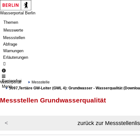
Springe zur Navigation
Springe zum Inhalt
Wasserportal Berlin
Themen
Messwerte
Messstellen
Abfrage
Warnungen
Erläuterungen
Barrierefrei
Wasserportal
Messstelle
Menü
5097,Tertiäre GW-Leiter (GWL 4): Grundwasser - Wasserqualität (Downloa
Messstellen Grundwasserqualität
zurück zur Messstellenlis