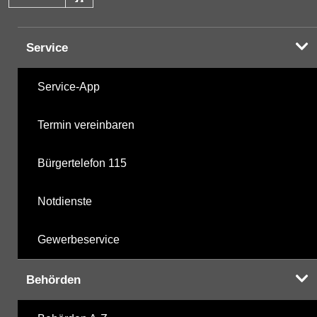
Halogenorganika
28.10.2025
Service
Halogenorganika 2
28.10.2025
Service-App
sonstige N-Pestizide
28.10.2025
Termin vereinbaren
Triazine
28.10.2025
Bürgertelefon 115
polychlorierte Biphenyle
28.10.2025
Notdienste
Phosphorsäurederivate
28.10.2025
Gewerbeservice
mikrobiologische Parameter
28.10.2025
Behörden
Harnstoffderivate
28.10.2025