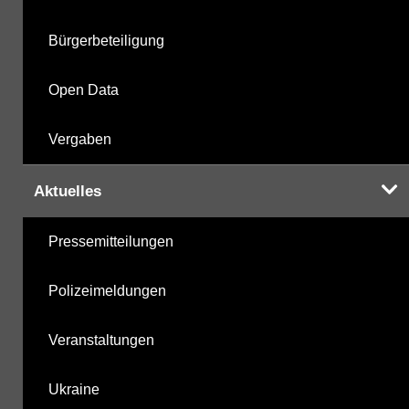
Labor
28.10.2025
Bürgerbeteiligung
Open Data
Hinweis:
Daten zur Grundwasserqualität stehen
Vergaben
Ihnen in der Desktopversion des Wasserportals
zur Verfügung
Aktuelles
Pressemitteilungen
Polizeimeldungen
Veranstaltungen
Ukraine