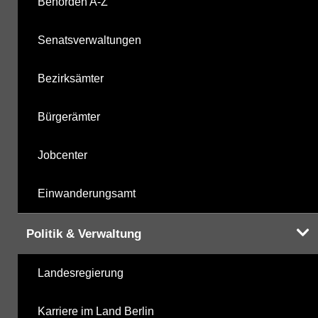
Behörden A-Z
Carbonsäurederivate
28.10.2025
Senatsverwaltungen
Sonstige
28.10.2025
Bezirksämter
Sonstige PBSM
28.10.2025
Bürgerämter
Komplexbildner
24.04.2025
Jobcenter
Humanpharmaka
28.10.2025
Einwanderungsamt
nicht gruppierte Parameter
24.04.2025
Politik & Verwaltung
Berechnete Werte
28.10.2025
Landesregierung
metabolite PBSM
28.10.2025
Karriere im Land Berlin